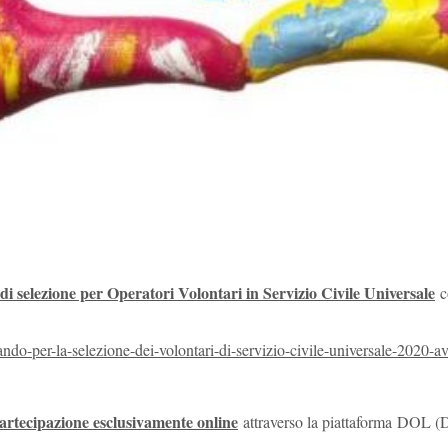
i selezione per Operatori Volontari in Servizio Civile Universale
c
ando-per-la-
selezione-dei-volontari-di-
servizio-civile-universale-
2020-av
rtecipazione esclusivamente online
attraverso la piattaforma DOL (D