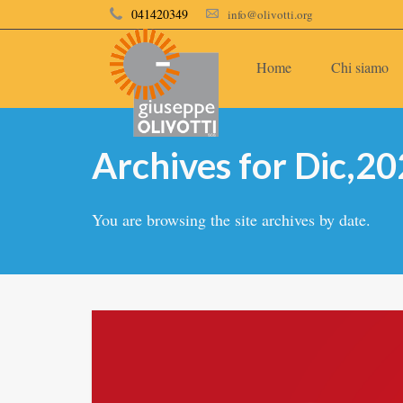
041420349
info@olivotti.org
Home
Chi siamo
Archives for Dic,2
You are browsing the site archives by date.