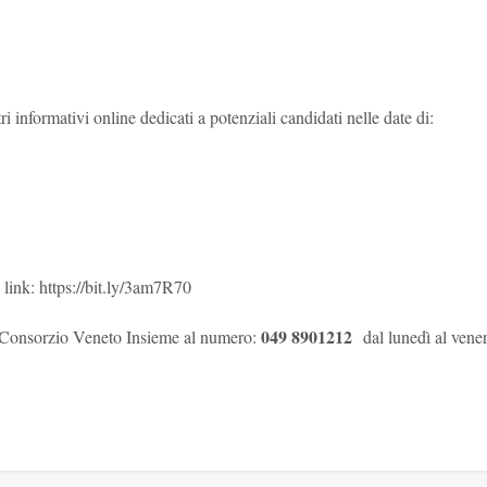
 informativi online dedicati a potenziali candidati nelle date di:
o link:
https://bit.ly/3am7R70
049 8901212
il Consorzio Veneto Insieme al numero:
dal lunedì al vene