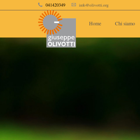
041420349
info@olivotti.org
Home
Chi siamo