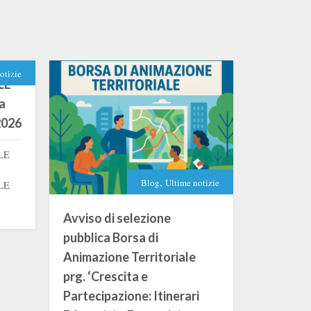
otizie
LE
a
 2026
LE
,
Blog
Ultime notizie
LE
Avviso di selezione
Convegno
pubblica Borsa di
S.T.E.P. 
Animazione Territoriale
Ieri, gioved
prg. ‘Crescita e
Anziani del 
Partecipazione: Itinerari
svolto il con