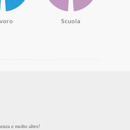
voro
Scuola
rtenza e molto altro!