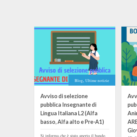
,
Blog
Ultime notizie
Avviso di selezione
Avv
pubblica Insegnante di
pub
Lingua Italiana L2 (Alfa
Ani
basso, Alfa alto e Pre-A1)
AREA
Gio
Si informa che è stato aperto il bando