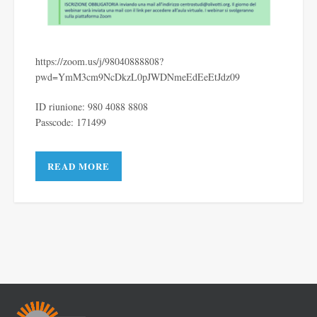
https://zoom.us/j/98040888808?
pwd=YmM3cm9NcDkzL0pJWDNmeEdEeEtJdz09
ID riunione: 980 4088 8808
Passcode: 171499
READ MORE