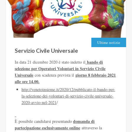
Ultime notizie
Servizio Civile Universale
bando di
In data 21 dicembre 2020 è stato indetto il
selezione per Operatori Volontari in Servizio Civile
Universale
giorno 8 febbraio 2021
con scadenza prevista il
alle ore 14.00.
http://venetoinsieme.it/2020/
12/pubblicato-il-bando-per-
la-
selezione-dei-volontari-di-
servizio-civile-universale-
2020-avvio-nel-2021
/
domanda di
È possibile candidarsi presentando
partecipazione esclusivamente online
attraverso la