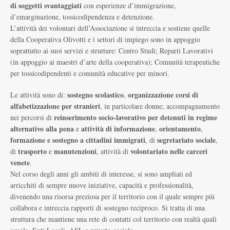
di soggetti svantaggiati
con esperienze d’immigrazione,
d’emarginazione, tossicodipendenza e detenzione.
L’attività dei volontari dell’Associazione si intreccia e sostiene quelle
della Cooperativa Olivotti e i settori di impiego sono in appoggio
soprattutto ai suoi servizi e strutture: Centro Studi; Reparti Lavorativi
(in appoggio ai maestri d’arte della cooperativa); Comunità terapeutiche
per tossicodipendenti e comunità educative per minori.
sostegno scolastico
organizzazione corsi di
Le attività sono di:
,
alfabetizzazione per stranieri
, in particolare donne; accompagnamento
reinserimento socio-lavorativo per detenuti in regime
nei percorsi di
alternativo alla pena
attività di informazione
orientamento
e
,
,
formazione e sostegno a cittadini immigrati
segretariato sociale
, di
,
trasporto
manutenzioni
volontariato nelle carceri
di
e
, attività di
venete
.
Nel corso degli anni gli ambiti di interesse, si sono ampliati ed
arricchiti di sempre nuove iniziative, capacità e professionalità,
divenendo una risorsa preziosa per il territorio con il quale sempre più
collabora e intreccia rapporti di sostegno reciproco. Si tratta di una
struttura che mantiene una rete di contatti col territorio con realtà quali