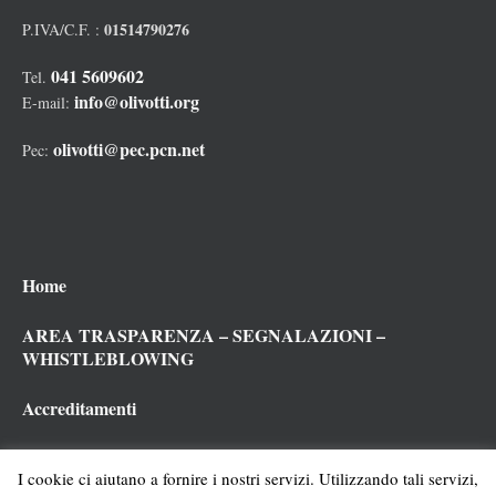
01514790276
P.IVA/C.F. :
041 5609602
Tel.
info@olivotti.org
E-mail:
olivotti@pec.pcn.net
Pec:
Home
AREA TRASPARENZA – SEGNALAZIONI –
WHISTLEBLOWING
Accreditamenti
Cookies policy
I cookie ci aiutano a fornire i nostri servizi. Utilizzando tali servizi,