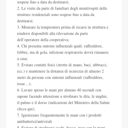
sospese fino a data da destinarsi;
2. Le visite da parte di familiari degli utenti/ospiti delle
strutture residenziali sono sospese fino a data da
destinarsi;
3. Misurare la temperatura prima di recarsi in struttura e
rendersi disponibili alla rilevazione da parte
dell’operatore della cooperativa;
4. Chi presenta sintomi influenzali quali: raffreddore,
febbre, ma di gola, infezioni respiratorie dovrà rimanere
a casa;
5. Evitare contatti fisici (strette di mano, baci, abbracci,
ecc.) e mantenere la distanza di sicurezza di almeno 2
metri da persone con sintomi influenzali (raffreddore,
tosse…);
6. Lavare spesso le mani per almeno 40 secondi con
sapone facendo attenzione a strofinare le dita, le unghie,
il palmo e il dorso (indicazioni del Ministero della Salute
clicca qui
);
7. Igienizzare frequentemente le mani con i prodotti
antibatterici/antivirali
8. Evitare di strofinarsi occhi, bocca, naso con le mani