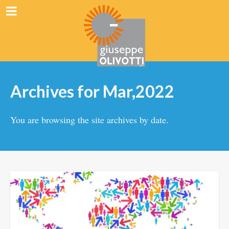
Archives for Mar,2022
You are browsing the site archives by date.