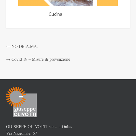
Cucina
Orto s
←
NO DR.A.MA.
→
Covid 19 – Misure di prevenzione
GIUSEPPE OLIVOTTI s.c.s. – Onlus
Via Nazionale, 57