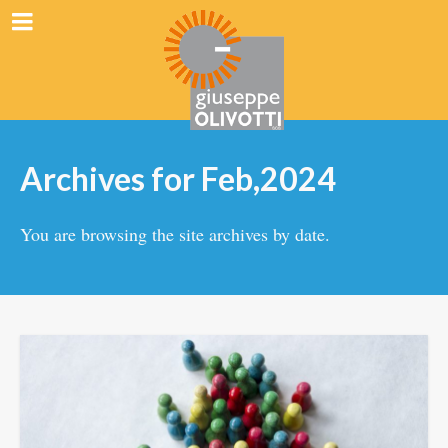
Archives for Feb,2024
You are browsing the site archives by date.