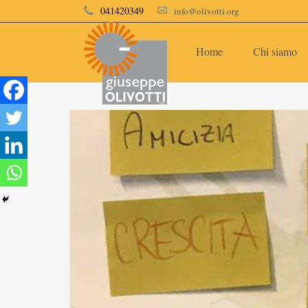
041420349
info@olivotti.org
Home
Chi siamo