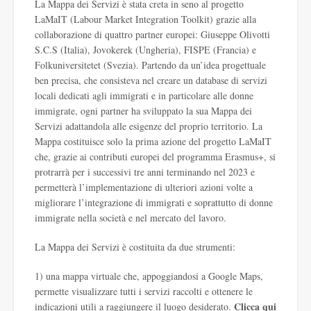
La Mappa dei Servizi è stata creta in seno al progetto
LaMaIT (Labour Market Integration Toolkit) grazie alla
collaborazione di quattro partner europei:
Giuseppe Olivotti
S.C.S (Italia)
, Jovokerek (Ungheria),
FISPE (Francia)
e
Folkuniversitetet (Svezia)
. Partendo da un’idea progettuale
ben precisa, che consisteva nel creare un database di servizi
locali dedicati agli immigrati e in particolare alle donne
immigrate, ogni partner ha sviluppato la sua Mappa dei
Servizi adattandola alle esigenze del proprio territorio. La
Mappa costituisce solo la prima azione del progetto LaMaIT
che, grazie ai contributi europei del programma Erasmus+, si
protrarrà per i successivi tre anni terminando nel 2023 e
permetterà l’implementazione di ulteriori azioni volte a
migliorare l’integrazione di immigrati e soprattutto di donne
immigrate nella società e nel mercato del lavoro.
La Mappa dei Servizi è costituita da due strumenti:
1) una mappa virtuale che, appoggiandosi a Google Maps,
permette visualizzare tutti i servizi raccolti e ottenere le
Clicca qui
indicazioni utili a raggiungere il luogo desiderato.