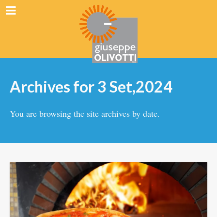
Archives for 3 Set,2024
You are browsing the site archives by date.