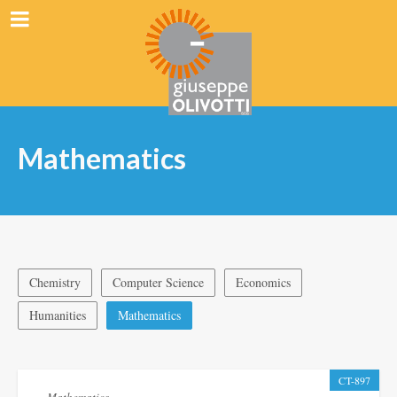
Mathematics
Chemistry
Computer Science
Economics
Humanities
Mathematics
CT-897